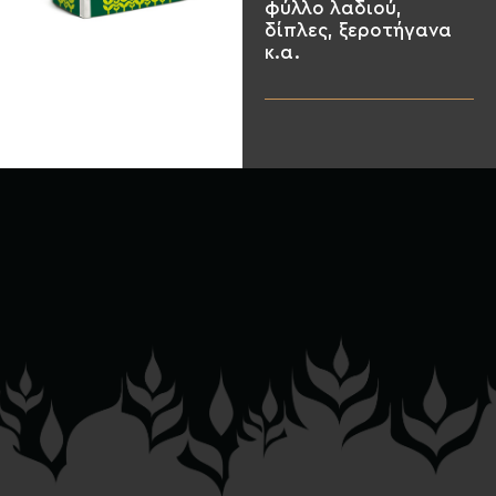
φύλλο λαδιού,
δίπλες, ξεροτήγανα
κ.α.