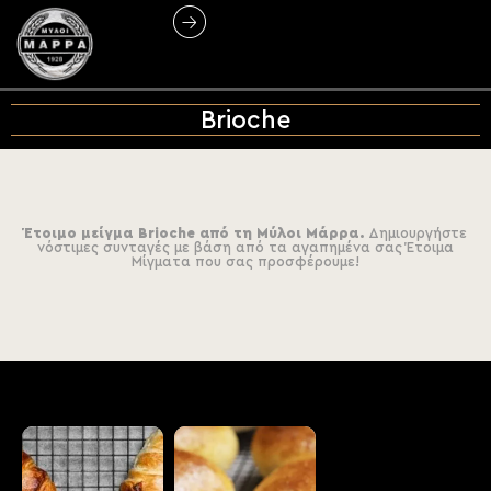
Brioche
Έτοιμο μείγμα Brioche από τη Μύλοι Μάρρα.
Δημιουργήστε
νόστιμες συνταγές με βάση από τα αγαπημένα σας Έτοιμα
Μίγματα που σας προσφέρουμε!