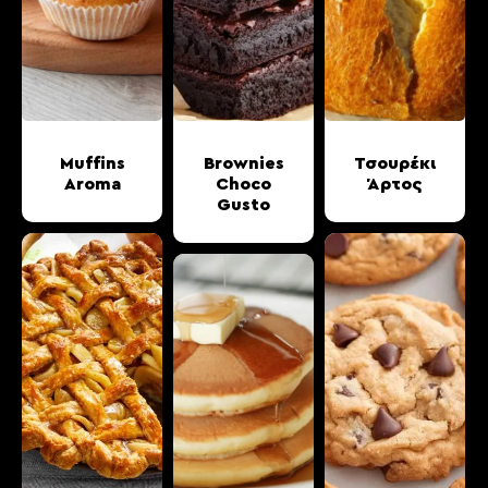
Muffins
Brownies
Τσουρέκι
Aroma
Choco
Άρτος
Gusto