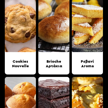
Cookies
Brioche
Ρεβανί
Nouvelle
Αρτάκια
Aroma