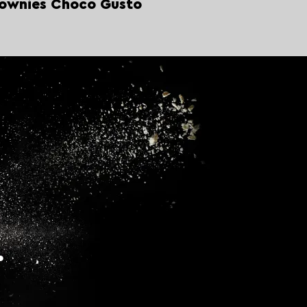
ownies Choco Gusto
.