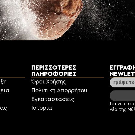
ΠΕΡΙΣΣΌΤΕΡΕΣ
ΕΓΓΡΑΦ
ΠΛΗΡΟΦΟΡΊΕΣ
NEWLET
υξη
Όροι Χρήσης
εια
Πολιτική Απορρήτου
Εγκαταστάσεις
Για να είστ
Alternative
ρας
Ιστορία
νέα της Μύ