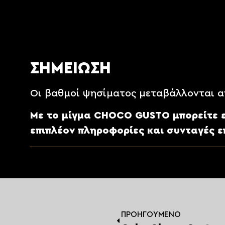
Δουλεύουμε όλα τα υλικά μαζί για
5΄ λ
Το δάκρυ σοκολάτας το προσθέτουμε σ
Ψήνουμε με θερμοκρασία
180° C
για
30
ΣΗΜΕΙΩΣΗ
Οι βαθμοί ψησίματος μεταβάλλονται α
Με το μίγμα CHOCO GUSTO μπορείτε επ
επιπλέον πληροφορίες και συνταγές ε
ΠΡΟΗΓΟΎΜΕΝΟ