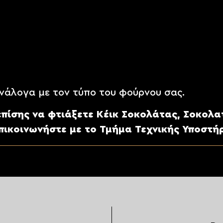
επτά
στη
2η ταχύτητα
με το φτερό.
το τέλος. Τοποθετούμε
120 γρ.
υλικού σε φόρμ
-35΄ λεπτά
.
νάλογα με τον τύπο του φούρνου σας.
ίσης να φτιάξετε Κέικ Σοκολάτας, Σοκολατό
πικοινωνήστε με το Τμήμα Τεχνικής Υποστήρ