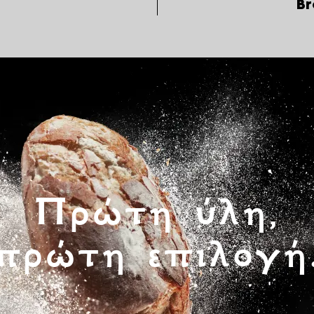
Br
Πρώτη ύλη,
πρώτη επιλογή