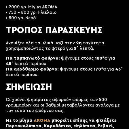
• 2000 γρ. Μίγμα AROMA
• 750 – 800 γρ. Ηλιέλαιο
• 800 γρ. Νερό
ΤΡΟΠΟΣ ΠΑΡΑΣΚΕΥΗΣ
Αναμίξτε όλα τα υλικά μαζί στην
2η
ταχύτητα
χρησιμοποιώντας το φτερό για
5΄
λεπτά.
Για ταμπανωτό φούρνο:
ψήνουμε στους
180°C
για
45΄
λεπτά περίπου.
Για αερόθερμο φούρνο:
ψήνουμε στους
170°C
για
45΄
λεπτά περίπου.
ΣΗΜΕΙΩΣΗ
Οι χρόνοι ψησίματος αφορούν φόρμες των 500
γραμμαρίων και οι βαθμοί μεταβάλλονται ανάλογα με
τον τύπο του φούρνου σας.
AROMA
Με το μίγμα
μπορείτε επίσης να φτιάξετε
Πορτοκαλόπιτα, Καρυδόπιτα, Μηλόπιτα, Ρεβανί,