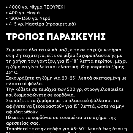
• 4000 γρ. Μίγμα ΤΣΟΥΡΕΚΙ
• 400 γρ. Μαγιά
• 1300-1350 γρ. Νερό
• 4-5 γρ. Μαστίχα (προαιρετικά)
ΤΡΟΠΟΣ ΠΑΡΑΣΚΕΥΗΣ
Ζυμώνετε όλα τα υλικά μαζί, είτε σε ταχυζυμωτήριο
στη 2η ταχύτητα, είτε σε μίξερ ζαχαροπλαστικής με
τη χρήση του γάντζου, για 15-18΄ λεπτά περίπου, μέχρι
η ζύμη να γίνει λεία και ελαστική. Θερμοκρασία ζύμης
33° C.
Ξεκουράζετε τη ζύμη για 20-25΄ λεπτά σκεπασμένη με
πλαστικό φύλλο.
Την κόβετε σε τεμάχια των 500 γρ, στρογγυλοποιείτε
και διαμορφώνετε σε κορδόνια.
Σκεπάζετε τα ζυμάρια με το πλαστικό φύλλο και τα
αφήνετε να ξεκουραστούν για 15΄ λεπτά, ώστε να μην
αφυδατωθούν.
Πλέκετε τα κορδόνια σε τσουρέκια στο σχήμα της
αρεσκείας σας.
Τοποθετείτε στην στόφα για 45-60΄ λεπτά έως ότου η